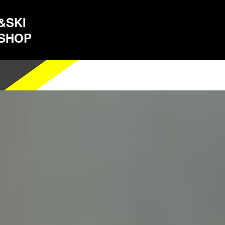
&SKI
 SHOP